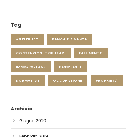
Tag
ANTITRUST
BANCA E FINANZA
CONTENZIOSI TRIBUTARI
FALLIMENTO
IMMIGRAZIONE
NONPROFIT
NORMATIVE
OCCUPAZIONE
PROPRIETÀ
Archivio
Giugno 2020
Febbraio 2019