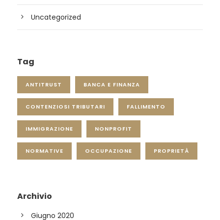
Uncategorized
Tag
ANTITRUST
BANCA E FINANZA
CONTENZIOSI TRIBUTARI
FALLIMENTO
IMMIGRAZIONE
NONPROFIT
NORMATIVE
OCCUPAZIONE
PROPRIETÀ
Archivio
Giugno 2020