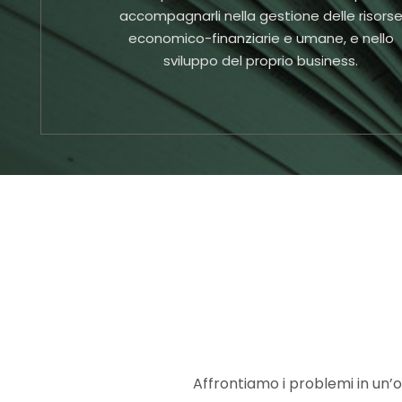
accompagnarli nella gestione delle risors
economico-finanziarie e umane, e nello
sviluppo del proprio business.
Affrontiamo i problemi in un’ot