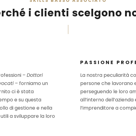
SKILLS BASSO ASSOCIATO
rché i clienti scelgono n
PASSIONE PROF
rofessioni –
Dottori
La nostra peculiarità co
vocati
– forniamo un
persone che lavorano 
rnito ci è stata
perseguendo le loro amb
 tempo e su questa
all’interno dell’azienda
lo di gestione e nella
l’imprenditore a compie
tili a sviluppare la loro