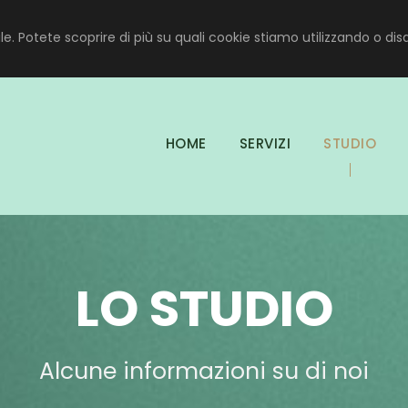
bile. Potete scoprire di più su quali cookie stiamo utilizzando o dis
HOME
SERVIZI
STUDIO
LO STUDIO
Alcune informazioni su di noi