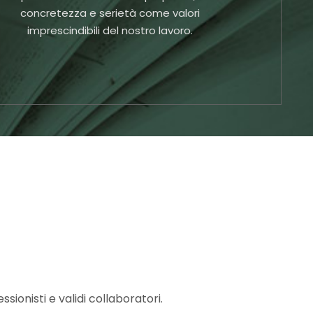
concretezza e serietà come valori
imprescindibili del nostro lavoro.
sionisti e validi collaboratori.